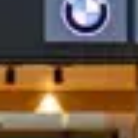
Abrir carrinho
Abrir carrinho
Oficina
Novidades
Contatos
Veículos
Loja
Campanhas BMcar
Conheca as campanhas BMW e MINI disponiveis. Nao perca
tempo, porque estas condicoes especiais tem prazo de validade.
Não existem campanhas neste momento por favor volte mais tarde
Sem campanhas ativas?
Preencha o formulário e receba em primeira mão as próximas
campanhas e ofertas.
*Campos obrigatórios