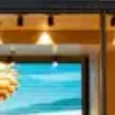
Abrir carrinho
Abrir carrinho
Oficina
Novidades
Contatos
Veículos
Loja
Serviços
Veículos
Loja
Oficina
Peças BMcar
BMcar
Sobre nós
Campanhas
Contactos
Novidades
Financiamento e Aluguer
Operacional
Centro De Ajuda
Marcas